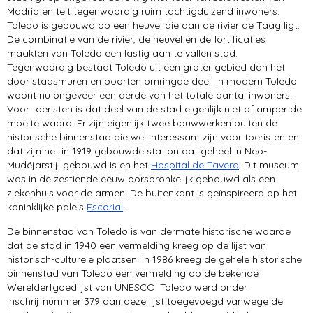
Madrid en telt tegenwoordig ruim tachtigduizend inwoners.
Toledo is gebouwd op een heuvel die aan de rivier de Taag ligt.
De combinatie van de rivier, de heuvel en de fortificaties
maakten van Toledo een lastig aan te vallen stad.
Tegenwoordig bestaat Toledo uit een groter gebied dan het
door stadsmuren en poorten omringde deel. In modern Toledo
woont nu ongeveer een derde van het totale aantal inwoners.
Voor toeristen is dat deel van de stad eigenlijk niet of amper de
moeite waard. Er zijn eigenlijk twee bouwwerken buiten de
historische binnenstad die wel interessant zijn voor toeristen en
dat zijn het in 1919 gebouwde station dat geheel in Neo-
Mudéjarstijl gebouwd is en het
Hospital de Tavera
. Dit museum
was in de zestiende eeuw oorspronkelijk gebouwd als een
ziekenhuis voor de armen. De buitenkant is geïnspireerd op het
koninklijke paleis
Escorial
.
De binnenstad van Toledo is van dermate historische waarde
dat de stad in 1940 een vermelding kreeg op de lijst van
historisch-culturele plaatsen. In 1986 kreeg de gehele historische
binnenstad van Toledo een vermelding op de bekende
Werelderfgoedlijst van UNESCO. Toledo werd onder
inschrijfnummer 379 aan deze lijst toegevoegd vanwege de