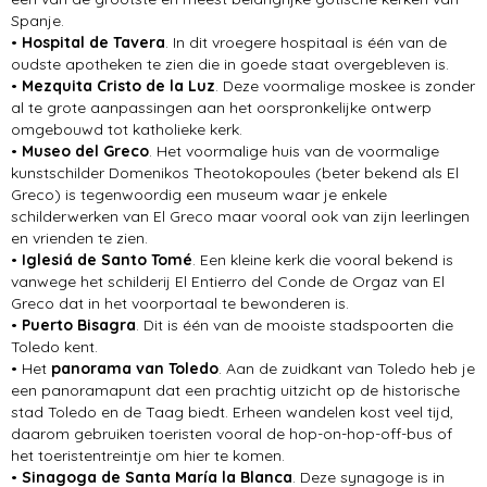
Spanje.
•
Hospital de Tavera
. In dit vroegere hospitaal is één van de
oudste apotheken te zien die in goede staat overgebleven is.
•
Mezquita Cristo de la Luz
. Deze voormalige moskee is zonder
al te grote aanpassingen aan het oorspronkelijke ontwerp
omgebouwd tot katholieke kerk.
•
Museo del Greco
. Het voormalige huis van de voormalige
kunstschilder Domenikos Theotokopoules (beter bekend als El
Greco) is tegenwoordig een museum waar je enkele
schilderwerken van El Greco maar vooral ook van zijn leerlingen
en vrienden te zien.
•
Iglesiá de Santo Tomé
. Een kleine kerk die vooral bekend is
vanwege het schilderij El Entierro del Conde de Orgaz van El
Greco dat in het voorportaal te bewonderen is.
•
Puerto Bisagra
. Dit is één van de mooiste stadspoorten die
Toledo kent.
• Het
panorama van Toledo
. Aan de zuidkant van Toledo heb je
een panoramapunt dat een prachtig uitzicht op de historische
stad Toledo en de Taag biedt. Erheen wandelen kost veel tijd,
daarom gebruiken toeristen vooral de hop-on-hop-off-bus of
het toeristentreintje om hier te komen.
•
Sinagoga de Santa María la Blanca
. Deze synagoge is in