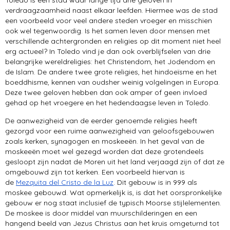
Toledo is een stad waar lange tijd drie geloven in
verdraagzaamheid naast elkaar leefden. Hiermee was de stad
een voorbeeld voor veel andere steden vroeger en misschien
ook wel tegenwoordig. Is het samen leven door mensen met
verschillende achtergronden en religies op dit moment niet heel
erg actueel? In Toledo vind je dan ook overblijfselen van drie
belangrijke wereldreligies: het Christendom, het Jodendom en
de Islam. De andere twee grote religies, het hindoeïsme en het
boeddhisme, kennen van oudsher weinig volgelingen in Europa.
Deze twee geloven hebben dan ook amper of geen invloed
gehad op het vroegere en het hedendaagse leven in Toledo.
De aanwezigheid van de eerder genoemde religies heeft
gezorgd voor een ruime aanwezigheid van geloofsgebouwen
zoals kerken, synagogen en moskeeën. In het geval van de
moskeeën moet wel gezegd worden dat deze grotendeels
gesloopt zijn nadat de Moren uit het land verjaagd zijn of dat ze
omgebouwd zijn tot kerken. Een voorbeeld hiervan is
de
Mezquita del Cristo de la Luz
. Dit gebouw is in 999 als
moskee gebouwd. Wat opmerkelijk is, is dat het oorspronkelijke
gebouw er nog staat inclusief de typisch Moorse stijlelementen.
De moskee is door middel van muurschilderingen en een
hangend beeld van Jezus Christus aan het kruis omgeturnd tot