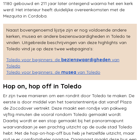
1180 gebouwd en 211 jaar later onteigend waarna het een kerk
werd. Het interieur heeft duidelijke overeenkomsten met de
Mezquita in Cordoba.
Naast bovengenoemd lijstje zijn er nog voldoende andere
kerken, musea en andere bezienswaardigheden in Toledo te
vinden. Uitgebreide beschrijvingen van deze highlights van
Toledo vind je op deze twee webpagina’s:
Toledo voor beginners: de
bezienswaardigheden
van
Toledo
Toledo voor beginners: de
musea
van Toledo
Hop on, hop off in Toledo
Er zijn twee manieren om een rondrit door Toledo te maken. De
eerste is door middel van het toeristentreintje dat vanaf Plaza
de Zocodover vertrekt. Deze maakt een rondje van pakweg
vijftig minuten die vooral rondom Toledo gemaakt wordt.
Daarbij wordt er een stop gemaakt bij het panoramapunt
waarvandaan je een prachtig uitzicht op de oude stad Toledo
hebt. Met de hop-on-hop-off bus heb je hetzelfde uitzicht, maar
rijd je er comfortabeler naartoe. Daarnaast maakt deze bus een