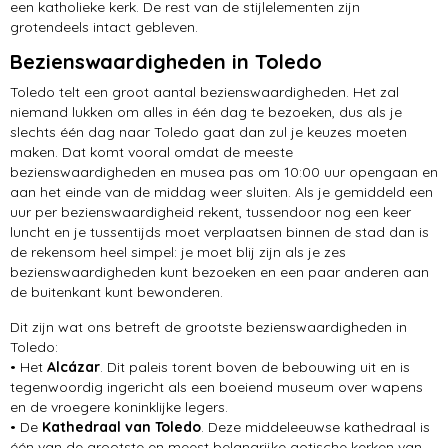
een katholieke kerk. De rest van de stijlelementen zijn
grotendeels intact gebleven.
Bezienswaardigheden in Toledo
Toledo telt een groot aantal bezienswaardigheden. Het zal
niemand lukken om alles in één dag te bezoeken, dus als je
slechts één dag naar Toledo gaat dan zul je keuzes moeten
maken. Dat komt vooral omdat de meeste
bezienswaardigheden en musea pas om 10:00 uur opengaan en
aan het einde van de middag weer sluiten. Als je gemiddeld een
uur per bezienswaardigheid rekent, tussendoor nog een keer
luncht en je tussentijds moet verplaatsen binnen de stad dan is
de rekensom heel simpel: je moet blij zijn als je zes
bezienswaardigheden kunt bezoeken en een paar anderen aan
de buitenkant kunt bewonderen.
Dit zijn wat ons betreft de grootste bezienswaardigheden in
Toledo:
• Het
Alcázar
. Dit paleis torent boven de bebouwing uit en is
tegenwoordig ingericht als een boeiend museum over wapens
en de vroegere koninklijke legers.
• De
Kathedraal van Toledo
. Deze middeleeuwse kathedraal is
één van de grootste en meest belangrijke gotische kerken van