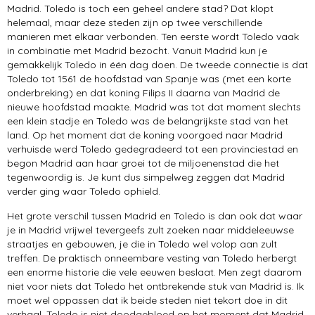
bezienswaardigheden
Madrid. Toledo is toch een geheel andere stad? Dat klopt
helemaal, maar deze steden zijn op twee verschillende
manieren met elkaar verbonden. Ten eerste wordt Toledo vaak
El Escorial
in combinatie met Madrid bezocht. Vanuit Madrid kun je
gemakkelijk Toledo in één dag doen. De tweede connectie is dat
Toledo tot 1561 de hoofdstad van Spanje was (met een korte
onderbreking) en dat koning Filips II daarna van Madrid de
nieuwe hoofdstad maakte. Madrid was tot dat moment slechts
een klein stadje en Toledo was de belangrijkste stad van het
land. Op het moment dat de koning voorgoed naar Madrid
verhuisde werd Toledo gedegradeerd tot een provinciestad en
begon Madrid aan haar groei tot de miljoenenstad die het
tegenwoordig is. Je kunt dus simpelweg zeggen dat Madrid
verder ging waar Toledo ophield.
Het grote verschil tussen Madrid en Toledo is dan ook dat waar
je in Madrid vrijwel tevergeefs zult zoeken naar middeleeuwse
straatjes en gebouwen, je die in Toledo wel volop aan zult
treffen. De praktisch onneembare vesting van Toledo herbergt
een enorme historie die vele eeuwen beslaat. Men zegt daarom
niet voor niets dat Toledo het ontbrekende stuk van Madrid is. Ik
moet wel oppassen dat ik beide steden niet tekort doe in dit
verhaal. Toledo is niet doodgebloed op het moment dat Madrid