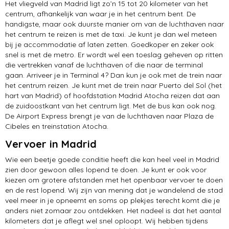
Het vliegveld van Madrid ligt zo’n 15 tot 20 kilometer van het
centrum, afhankelijk van waar je in het centrum bent. De
handigste, maar ook duurste manier om van de luchthaven naar
het centrum te reizen is met de taxi. Je kunt je dan wel meteen
bij je accommodatie af laten zetten. Goedkoper en zeker ook
snel is met de metro. Er wordt wel een toeslag geheven op ritten
die vertrekken vanaf de luchthaven of die naar de terminal
gaan. Arriveer je in Terminal 4? Dan kun je ook met de trein naar
het centrum reizen. Je kunt met de trein naar Puerto del Sol (het
hart van Madrid) of hoofdstation Madrid Atocha reizen dat aan
de zuidoostkant van het centrum ligt. Met de bus kan ook nog.
De Airport Express brengt je van de luchthaven naar Plaza de
Cibeles en treinstation Atocha.
Vervoer in Madrid
Wie een beetje goede conditie heeft die kan heel veel in Madrid
zien door gewoon alles lopend te doen. Je kunt er ook voor
kiezen om grotere afstanden met het openbaar vervoer te doen
en de rest lopend. Wij zijn van mening dat je wandelend de stad
veel meer in je opneemt en soms op plekjes terecht komt die je
anders niet zomaar zou ontdekken. Het nadeel is dat het aantal
kilometers dat je aflegt wel snel oploopt. Wij hebben tijdens