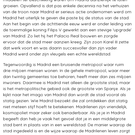
groeien. Opvallend is dat pas enkele decennia na het verhuizen
van de troon naar Madrid er serieus actie ondernomen werd om
Madrid het uiterlijk te geven die paste bij de status van de stad.
Aan het begin van de achttiende eeuw werd er onder leiding van
de toenmalige koning Filips V gewerkt aan een stevige ‘upgrade’
van Madrid. Zo liet hij het Palacio Real bouwen en zorgde
ervoor dat de stad meer aanzien kreeg. Zijn zoon Karel III zette
dat werk voort en was daarin succesvoller dan zijn vader.
Madrid werd onder zijn vleugels een echte wereldstad.
Tegenwoordig is Madrid een bruisende metropool waar ruim
drie miljoen mensen wonen. In de gehele metropool, waar meer
dan twintig gemeentes toe behoren, heeft meer dan zes miljoen
inwoners. Daarmee is Madrid niet alleen de grootste stad, maar
is het metropolitische gebied ook de grootste van Spanje. Als je
kijkt naar het imago van Madrid dan wordt de stad vooral als
statig gezien. Wie Madrid bezoekt die zal ontdekken dat statig
niet meteen stijf hoeft te betekenen. Madrilenen zijn vriendelijk,
kosmopoliet maar zeker ook benaderbaar. Als je je in Madrid
begeeft dan heb je vaak het gevoel dat je in een middelgrote
stad bent in plaats van in een wereldstad. De manier waarop de
stad ingedeeld is en de wijze waarop de Madrilenen leven zorgt