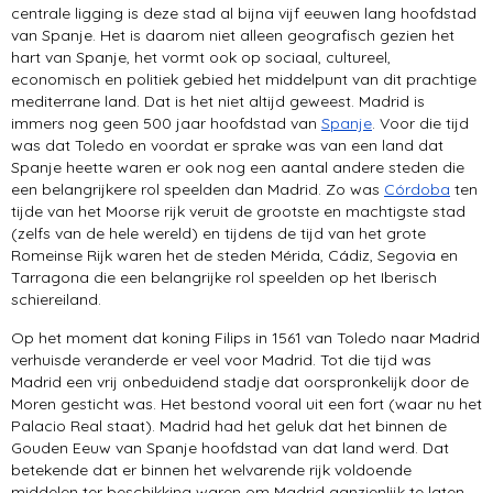
bezienswaardigheden
centrale ligging is deze stad al bijna vijf eeuwen lang hoofdstad
van Spanje. Het is daarom niet alleen geografisch gezien het
hart van Spanje, het vormt ook op sociaal, cultureel,
El Escorial
economisch en politiek gebied het middelpunt van dit prachtige
mediterrane land. Dat is het niet altijd geweest. Madrid is
immers nog geen 500 jaar hoofdstad van
Spanje
. Voor die tijd
was dat Toledo en voordat er sprake was van een land dat
Spanje heette waren er ook nog een aantal andere steden die
een belangrijkere rol speelden dan Madrid. Zo was
Córdoba
ten
tijde van het Moorse rijk veruit de grootste en machtigste stad
(zelfs van de hele wereld) en tijdens de tijd van het grote
Romeinse Rijk waren het de steden Mérida, Cádiz, Segovia en
Tarragona die een belangrijke rol speelden op het Iberisch
schiereiland.
Op het moment dat koning Filips in 1561 van Toledo naar Madrid
verhuisde veranderde er veel voor Madrid. Tot die tijd was
Madrid een vrij onbeduidend stadje dat oorspronkelijk door de
Moren gesticht was. Het bestond vooral uit een fort (waar nu het
Palacio Real staat). Madrid had het geluk dat het binnen de
Gouden Eeuw van Spanje hoofdstad van dat land werd. Dat
betekende dat er binnen het welvarende rijk voldoende
middelen ter beschikking waren om Madrid aanzienlijk te laten