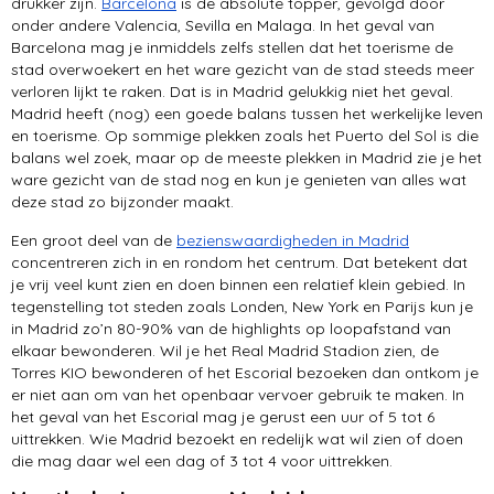
drukker zijn.
Barcelona
is de absolute topper, gevolgd door
onder andere Valencia, Sevilla en Malaga. In het geval van
Barcelona mag je inmiddels zelfs stellen dat het toerisme de
stad overwoekert en het ware gezicht van de stad steeds meer
verloren lijkt te raken. Dat is in Madrid gelukkig niet het geval.
Madrid heeft (nog) een goede balans tussen het werkelijke leven
en toerisme. Op sommige plekken zoals het Puerto del Sol is die
balans wel zoek, maar op de meeste plekken in Madrid zie je het
ware gezicht van de stad nog en kun je genieten van alles wat
deze stad zo bijzonder maakt.
Een groot deel van de
bezienswaardigheden in Madrid
concentreren zich in en rondom het centrum. Dat betekent dat
je vrij veel kunt zien en doen binnen een relatief klein gebied. In
tegenstelling tot steden zoals Londen, New York en Parijs kun je
in Madrid zo’n 80-90% van de highlights op loopafstand van
elkaar bewonderen. Wil je het Real Madrid Stadion zien, de
Torres KIO bewonderen of het Escorial bezoeken dan ontkom je
er niet aan om van het openbaar vervoer gebruik te maken. In
het geval van het Escorial mag je gerust een uur of 5 tot 6
uittrekken. Wie Madrid bezoekt en redelijk wat wil zien of doen
die mag daar wel een dag of 3 tot 4 voor uittrekken.